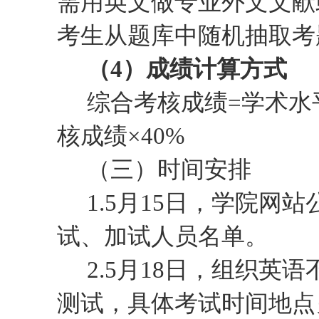
需用英文做专业外文文献
考生从题库中随机抽取考
（
4
）成绩计算方式
综合考核成绩
=
学术水
核成绩
×
4
0%
（三）
时间安排
1.
5
月
15
日，学院网站
试
、加试
人员名单。
2.
5
月
1
8
日
，组织
英语
测试，
具体考试时间地点