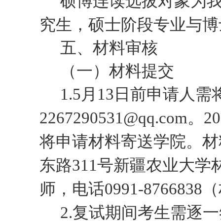
硕博连读选拔对象为
究生，硕士阶段专业与博
五、材料审核
（一）材料提交
1.
5月
13
日
前申请人需
2267290531@qq.com。
2
将申请材料寄送学院。材
东路
311号新疆农业大学
师，电话
0991-876
6838
（
2.复试期间考生需逐