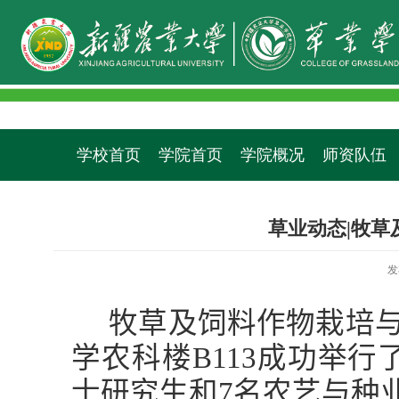
学校首页
学院首页
学院概况
师资队伍
草业动态|牧
发
牧草及饲料作物栽培
学农科楼
B113
成功举行
士研究生和
7
名农艺与种