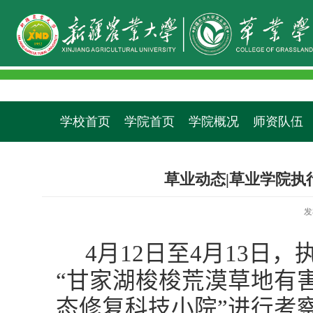
学校首页
学院首页
学院概况
师资队伍
草业动态|草业学院
发
4
月
12
日至
4
月
13
日，
“甘家湖梭梭荒漠草地有
态修复科技小院”进行考