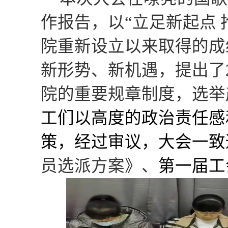
作报告，
以
“立足新起点 
院
重新设立
以来
取得
的成
新形势、新机遇，
提出
了
院的重要规章制度，选举
工们以高度的政治责任感
策
，
经过审议，大会一致
员选派方案》
、
第
一
届工