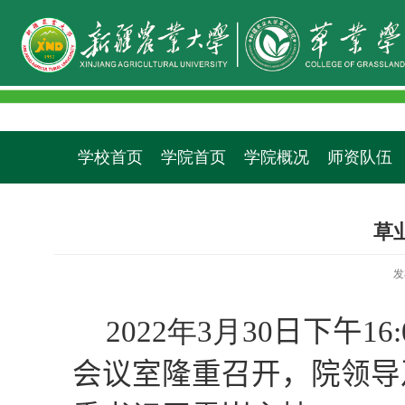
学校首页
学院首页
学院概况
师资队伍
草
发
20
22
年
3
月
30
日
下
午
1
6:
会议室隆重召开，院领导